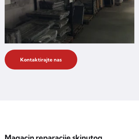
Kontaktirajte nas
Magacin reparacije skinutog