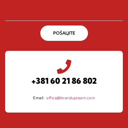
POŠALJITE
+381 60 21 86 802
Email:
office@brandupteam.com